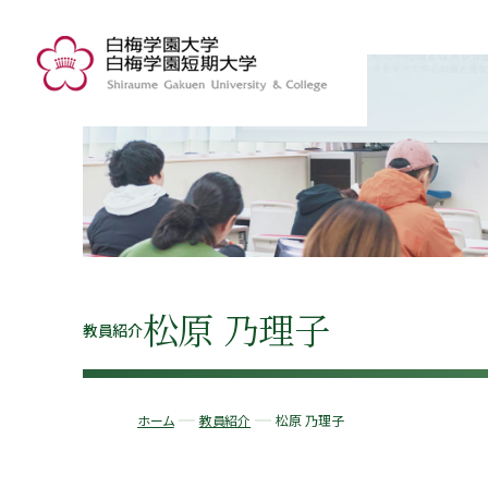
松原 乃理子
教員紹介
ホーム
教員紹介
松原 乃理子