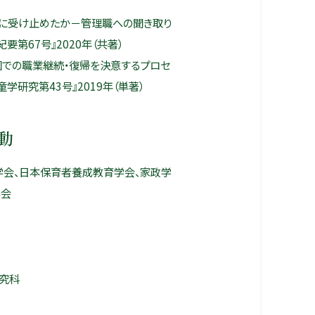
うに受け止めたか－管理職への聞き取り
第67号』2020年（共著）
園での職業継続・復帰を決意するプロセ
学研究第43号』2019年（単著）
動
学会、日本保育者養成教育学会、家政学
学会
究科