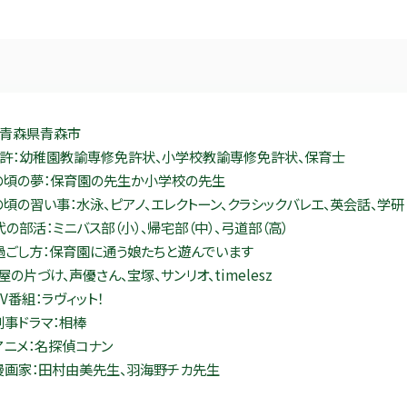
：青森県青森市
免許：幼稚園教諭専修免許状、小学校教諭専修免許状、保育士
の頃の夢：保育園の先生か小学校の先生
頃の習い事：水泳、ピアノ、エレクトーン、クラシックバレエ、英会話、学研
の部活：ミニバス部（小）、帰宅部（中）、弓道部（高）
過ごし方：保育園に通う娘たちと遊んでいます
屋の片づけ、声優さん、宝塚、サンリオ、timelesz
V番組：ラヴィット！
刑事ドラマ：相棒
アニメ：名探偵コナン
漫画家：田村由美先生、羽海野チカ先生