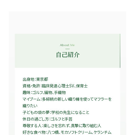
About Me
自己紹介
出身地：東京都
資格・免許：臨床発達心理士SV、保育士
趣味：ゴルフ、編物、手織物
マイブーム：多綜絖の新しい織り機を使ってマフラーを
織りたい
子どもの頃の夢：学校の先生になること
休日の過ごし方：ゴルフと手芸
尊敬する人：楽しさを忘れず、真摯に取り組む人
好きな食べ物：八つ橋、モカソフトクリーム、ケランチム