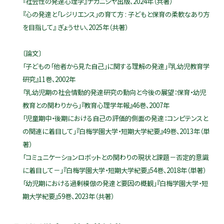
『社会性の発達心理学』ナカニシヤ出版、2024年（共著）
『心の発達と「レジリエンス」の育て方 : 子どもと保育の柔軟なあり方
を目指して』 ぎょうせい、2025年（共著）
〔論文〕
「子どもの「他者から見た自己」に関する理解の発達」『乳幼児教育学
研究』11巻、2002年
「乳幼児期の社会情動的発達研究の動向と今後の展望：保育・幼児
教育との関わりから」『教育心理学年報』46巻、2007年
「児童期中・後期における自己の評価的側面の発達：コンピテンスと
の関連に着目して」『白梅学園大学・短期大学紀要』49巻、2013年（単
著）
「コミュニケーションロボットとの関わりの現状と課題－否定的意識
に着目して－」『白梅学園大学・短期大学紀要』54巻、2018年（単著）
「幼児期における過剰模倣の発達と要因の概観」『白梅学園大学・短
期大学紀要』59巻、2023年（共著）