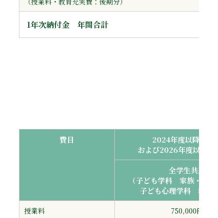
（授業料・教育充実費：後期分）
1年次納付金 年間合計
費目
2024年度以降入学
および2026年度以降編
全学生共通
（子ども学科 家族・地域
子ども心理学科 教育
授業料
750,000円