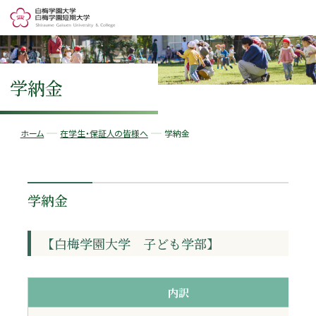
学納金
ホーム
在学生・保証人の皆様へ
学納金
学納金
【白梅学園大学 子ども学部】
内訳