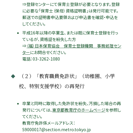
⇒登録センターにて保育士登録が必要となります。登録
に必要な「保育士（保母）資格証明書」は発行可能です。
郵送での証明書申込要領および申込書を確認・申込を
してください。
平成16年以降の卒業生、または既に保育士登録を行っ
ているが、資格証を紛失した方
⇒
（福）日本保育協会 保育士登録機関 事務処理セン
ター
にお問合せください。
電話：03-3262-1080
（２）「教育職員免許状」（幼稚園、小学
校、特別支援学校）の再発行
卒業と同時に取得した免許状を紛失、汚損した場合の再
発行については、
東京都教育庁のホームページ
を参照し
てください。
教育庁免許係メールアドレス：
S9000017@section.metro.tokyo.jp