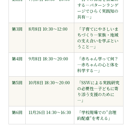
する―パターンランゲ
ージでひらく実践知の
共有―」
第3回
8月8日 10:30〜12:00
「子育てにやさしいま
ちづくり―家族・地域
の支え合いを学ぶとい
うこと―」
第4回
9月8日 18:30～20:00
「赤ちゃん学って何？
―赤ちゃんの心と体を
科学する―」
第5回
10月8日 18:30～20:00
「SSWによる実践研究
の必要性―子どもに寄
り添う支援のために
―」
第6回
11月26日 14:30～16:30
「学校現場での”合理
的配慮”を考える」