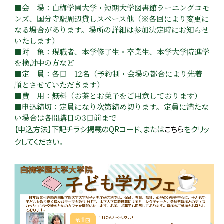
■会 場：白梅学園大学・短期大学図書館ラーニングコモ
ンズ、国分寺駅周辺貸しスペース他（※各回により変更に
なる場合があります。場所の詳細は参加決定時にお知らせ
いたします）
■対
象：
現職者、本学修了生・卒業生、本学大学院進学
を検討中の方など
■定 員：各日 12名（予約制・会場の都合により先着
順とさせていただきます）
■費
用：無料（お茶とお菓子をご用意しております）
■申込締切：定員になり次第締め切ります。定員に満たな
い場合は各開講日の3日前まで
【申込方法】下記チラシ掲載のQRコード、または
こちら
をクリッ
クしてください。