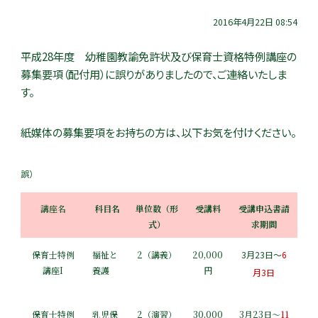
2016年4月22日 08:54
平成28年度 幼稚園教諭免許状及び保育士資格特例講座の
募集要項（配付用）に誤りがありましたので、ご連絡いたしま
す。
紙媒体の募集要項をお持ちの方は、以下お気を付けください。
誤）
講座名
科目名
単位数（形
受講料
受講申込書請
式）
求期間
保育士特例
福祉と
2（講義）
20,000
3月23日～
6
講座I
養護
円
月3日
保育士特例
乳児保
2（演習）
30,000
3月23日～
11