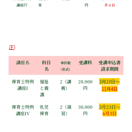
講座IV
育
円
月４日
正）
講座名
科目
受講料
受講申込書
単位数
名
請求期間
（形式）
保育士特例
福祉
2（講
20,000
3月23日～
講座I
と養
義）
円
11月4日
護
保育士特例
乳児
2（演
30,000
3月23日～
講座IV
保育
習）
円
6月3日