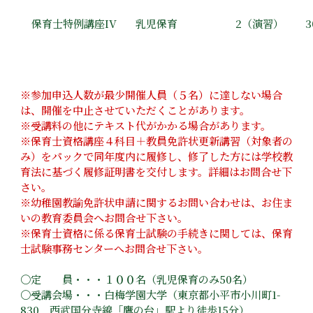
保育士特例講座IV
乳児保育
2（演習）
3
※参加申込人数が最少開催人員（５名）に達しない場合
は、開催を中止させていただくことがあります。
※受講料の他にテキスト代がかかる場合があります。
※保育士資格講座４科目＋教員免許状更新講習（対象者の
み）をパックで同年度内に履修し、修了した方には学校教
育法に基づく履修証明書を交付します。詳細はお問合せ下
さい。
※幼稚園教諭免許状申請に関するお問い合わせは、お住ま
いの教育委員会へお問合せ下さい。
※保育士資格に係る保育士試験の手続きに関しては、保育
士試験事務センターへお問合せ下さい。
〇定 員・・・１００名（乳児保育のみ50名）
〇受講会場・・・白梅学園大学（東京都小平市小川町1­
830 西武国分寺線「鷹の台」駅より徒歩15分）