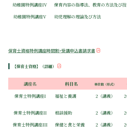
幼稚園特例講座IV
保育内容の指導法、教育の方法及び技
幼稚園特例講座V
幼児理解の理論及び方法
保育士資格特例講座時間割・受講申込書請求書
【保育士資格】（詳細）
講座名
科目名
単位数（形式）
保育士特例講座I
福祉と養護
2（講義）
2
保育士特例講座II
相談援助
2（講義）
2
保育士特例講座III
保健と食と栄養
2（講義）
2