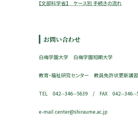
【文部科学省】 ケース別 手続きの流れ
お問い合わせ
白梅学園大学 白梅学園短期大学
教育・福祉研究センター 教員免許状更新講
TEL 042--346--5639 / FAX 042--346--
e-mail center@shiraume.ac.jp