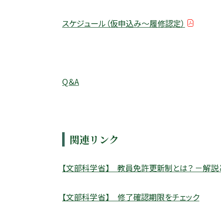
スケジュール（仮申込み～履修認定）
Q＆A
関連リンク
【文部科学省】 教員免許更新制とは？ －解説
【文部科学省】 修了確認期限をチェック